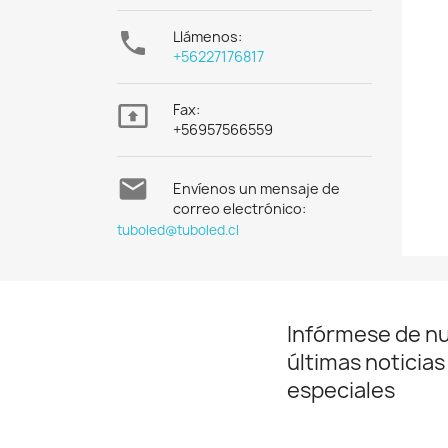

Llámenos:
+56227176817

Fax:
+56957566559

Envíenos un mensaje de
correo electrónico:
tuboled@tuboled.cl
Infórmese de n
últimas noticias
especiales