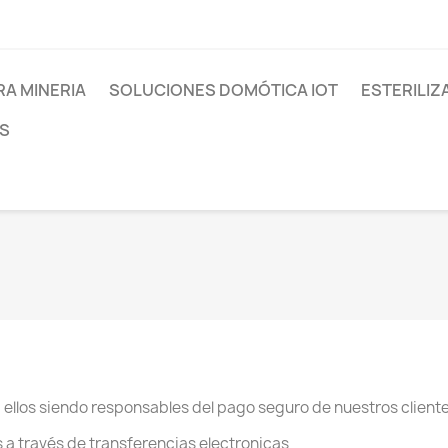
RA MINERIA
SOLUCIONES DOMÓTICA IOT
ESTERILIZ
S
llos siendo responsables del pago seguro de nuestros client
 a través de transferencias electronicas