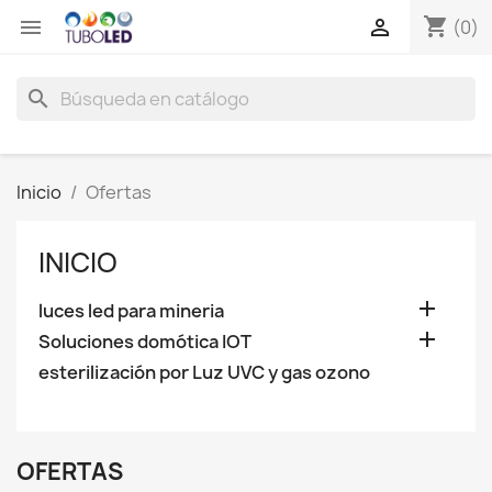
shopping_cart


(0)
search
Inicio
Ofertas
INICIO

luces led para mineria

Soluciones domótica IOT
esterilización por Luz UVC y gas ozono
OFERTAS