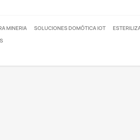
RA MINERIA
SOLUCIONES DOMÓTICA IOT
ESTERILIZ
S
RES
S
COS