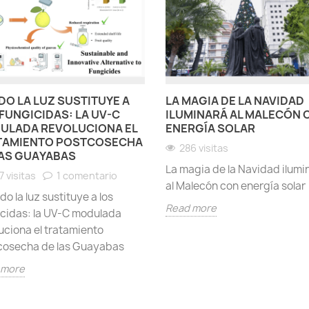
O LA LUZ SUSTITUYE A
LA MAGIA DE LA NAVIDAD
FUNGICIDAS: LA UV-C
ILUMINARÁ AL MALECÓN 
ULADA REVOLUCIONA EL
ENERGÍA SOLAR
TAMIENTO POSTCOSECHA
286 visitas
LAS GUAYABAS
La magia de la Navidad ilumi
7 visitas
1 comentario
al Malecón con energía solar
o la luz sustituye a los
Read more
icidas: la UV-C modulada
uciona el tratamiento
cosecha de las Guayabas
 more