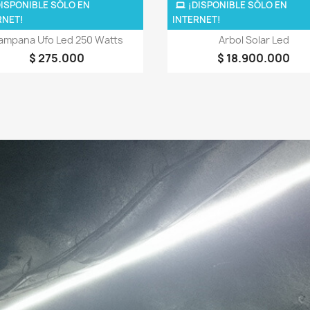
DISPONIBLE SÓLO EN
¡DISPONIBLE SÓLO EN
RNET!
INTERNET!
Vista rápida
Vista rápida


ampana Ufo Led 250 Watts
Arbol Solar Led
$ 275.000
$ 18.900.000