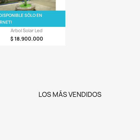
DISPONIBLE SÓLO EN
RNET!
Vista rápida

Arbol Solar Led
$ 18.900.000
LOS MÁS VENDIDOS