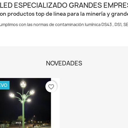
 LED ESPECIALIZADO GRANDES EMPRES
n productos top de linea para la minería y gran
umplimos con las normas de contaminación lumínica DS43 , DS1, S
NOVEDADES
EVO
favorite_border