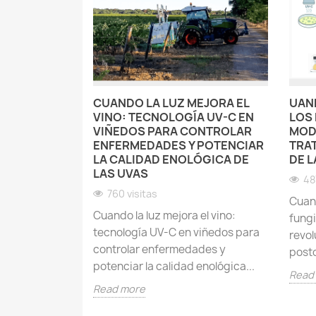
CUANDO LA LUZ MEJORA EL
UAND
VINO: TECNOLOGÍA UV-C EN
LOS 
VIÑEDOS PARA CONTROLAR
MOD
ENFERMEDADES Y POTENCIAR
TRA
LA CALIDAD ENOLÓGICA DE
DE 
LAS UVAS
48
760 visitas
Cuand
Cuando la luz mejora el vino:
fung
tecnología UV-C en viñedos para
revol
controlar enfermedades y
post
potenciar la calidad enológica...
Read
Read more