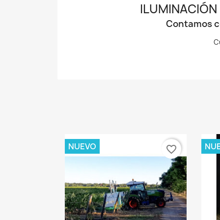
ILUMINACIÓN
Contamos co
C
NUEVO
NU
favorite_border