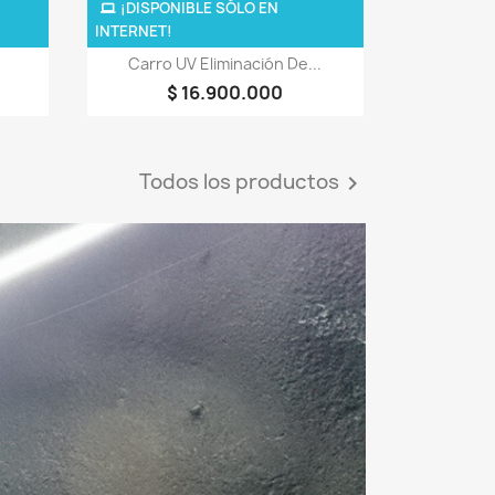
¡DISPONIBLE SÓLO EN
INTERNET!
Vista rápida

Carro UV Eliminación De...
$ 16.900.000
Todos los productos
