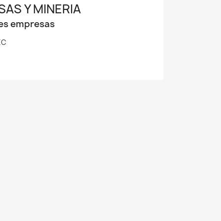
AS Y MINERIA
des empresas
EC