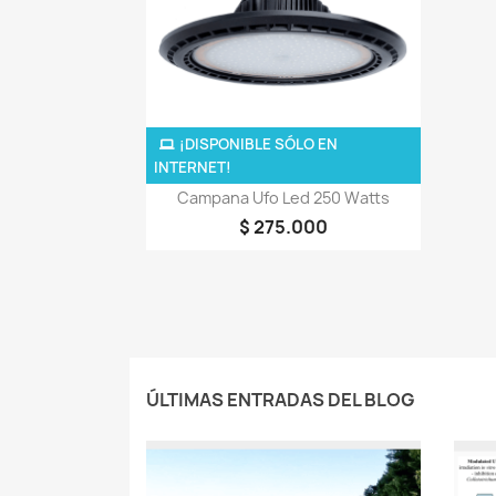
¡DISPONIBLE SÓLO EN
INTERNET!
Vista rápida

Campana Ufo Led 250 Watts
$ 275.000
ÚLTIMAS ENTRADAS DEL BLOG