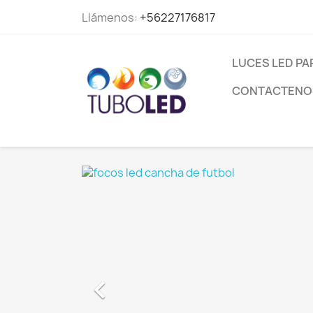
Llámenos:
+56227176817
LUCES LED PA
CONTACTENO
CARGADO
DE AUTO

ELECTRI