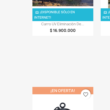
¡DISPONIBLE SÓLO EN
¡
INTERNET!
INTE
Vista rápida

Carro UV Eliminación De...
$ 16.900.000
¡EN OFERTA!
favorite_border