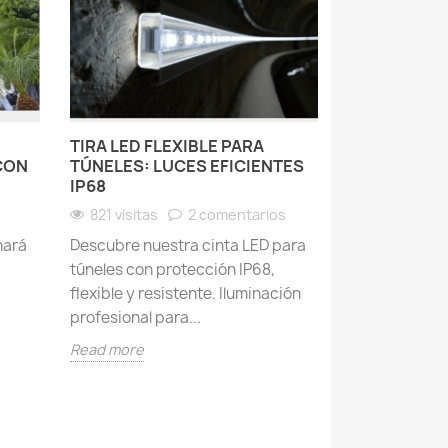
TIRA LED FLEXIBLE PARA
CON
TÚNELES: LUCES EFICIENTES
IP68
821 visitas
2 comentarios
nará
Descubre nuestra cinta LED para
túneles con protección IP68,
flexible y resistente. Iluminación
profesional para...
Read more