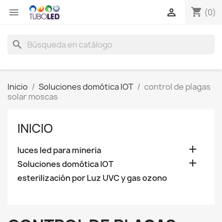
shopping_cart


(0)
search
Inicio
Soluciones domótica IOT
control de plagas
solar moscas
INICIO

luces led para mineria

Soluciones domótica IOT
esterilización por Luz UVC y gas ozono