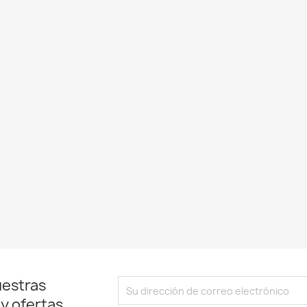
uestras
 y ofertas