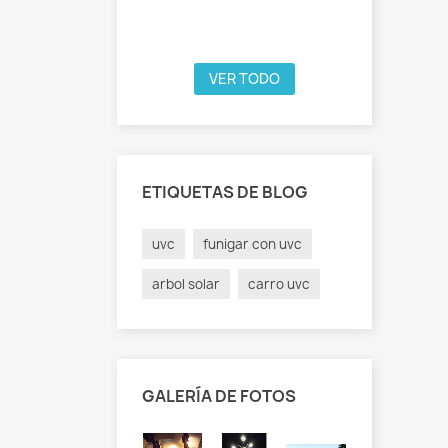
Read mor
VER TODO
ETIQUETAS DE BLOG
uvc
funigar con uvc
arbol solar
carro uvc
GALERÍA DE FOTOS