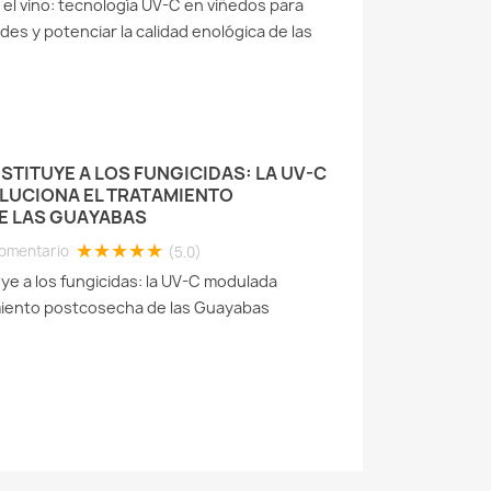
 el vino: tecnología UV-C en viñedos para
es y potenciar la calidad enológica de las
LED FLEXIBLE PARA
ES: LUCES
ENTES IP68
visitas
STITUYE A LOS FUNGICIDAS: LA UV-C
omentarios
UCIONA EL TRATAMIENTO
E LAS GUAYABAS
re nuestra cinta LED
★★★★★
omentario
(5.0)
úneles con protección
uye a los fungicidas: la UV-C modulada
lexible y resistente.
amiento postcosecha de las Guayabas
ción profesional para...
more