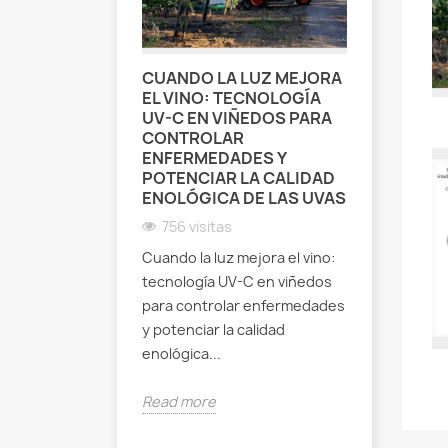
CUANDO LA LUZ MEJORA
UANDO L
EL VINO: TECNOLOGÍA
SUSTITU
UV-C EN VIÑEDOS PARA
FUNGICI
CONTROLAR
MODULA
ENFERMEDADES Y
REVOLUC
POTENCIAR LA CALIDAD
TRATAM
ENOLÓGICA DE LAS UVAS
POSTCO
GUAYAB
756 visitas
483 vis
Cuando la luz mejora el vino:
1 come
tecnología UV-C en viñedos
para controlar enfermedades
Cuando la 
y potenciar la calidad
fungicidas
enológica...
revolucion
postcosec
Read more
Guayabas